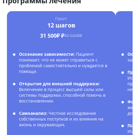
Программы лечения
Пакет
12 шагов
31 500₽ ₽
40 500₽₽
Осознание зависимости:
Пациент
Ос
понимает, что не может справиться с
зав
проблемой самостоятельно и нуждается в
помощи.
Пр
Исс
Открытие для внешней поддержки:
при
Включение в процесс высшей силы или
нег
системы поддержки, способной помочь в
восстановлении.
Фо
жел
Самоанализ:
Честное исследование
дос
собственных поступков и их влияния на
жизнь и окружающих.
Пс
Исп