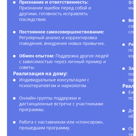
Признание и ответственность:
фор
Признание ошибок перед собой и
мы
другими, готовность исправлять
последствия.
Вед
соб
Постоянное самосовершенствование:
сло
Регулярный анализ и корректировка
поведения, внедрение новых привычек.
Рег
пси
Обмен опытом:
Поддержка других людей
кор
с зависимостью через личный пример и
советы.
Зак
Реализация на дому:
пол
Индивидуальные консультации с
пре
психотерапевтом и наркологом.
Реал
Еже
Онлайн-группы поддержки и
пси
дистанционные встречи с участниками
программы.
Дне
обр
Работа с наставником или «спонсором»,
прошедшим программу.
Онл
тек