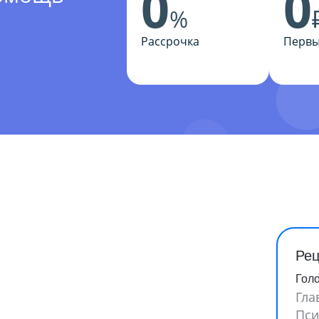
0
0
%
Рассрочка
Первы
Рец
Гол
Гла
Пси