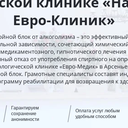
кой клинике «Н
Евро-Клиник»
йной блок от алкоголизма – это эффективны
ольной зависимости, сочетающий химический
 медикаментозного, гипнотического лечения
лный отказ от употребления спиртного на оп
ологической клинике «Евро-Медик» в Арсень
ой блок. Грамотные специалисты составят и
ограмму реабилитации для возвращения к зд
Гарантируем
Оплата услуг любым
сохранение
удобным способом
анонимности