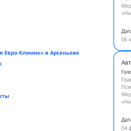
Мед
«На
Дат
06 
 Евро-Клиник» в Арсеньеве
Авт
к
Гол
Гла
Пси
Мед
кты
«На
Дат
04 