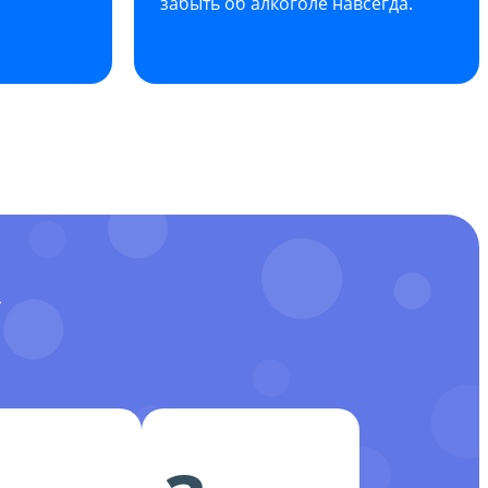
забыть об алкоголе навсегда.
У