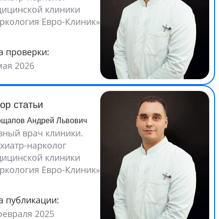
ицинской клиники
ркология Евро-Клиник»
а проверки:
мая 2026
ор статьи
ощапов Андрей Львович
вный врач клиники.
хиатр-нарколог
ицинской клиники
ркология Евро-Клиник»
а публикации:
февраля 2025