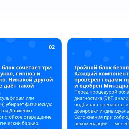
02
 блок сочетает три
Тройной блок безоп
 укол, гипноз и
Каждый компонент
о. Никакой другой
проверен годами п
е даёт такой
и одобрен Минздра
.
Перед процедурой обяз
исульфирам или
диагностика (ЭКГ, анали
н) убирает физическую
подбирает препараты и
ноз и Довженко
дозировки индивидуаль
т стойкое отвращение
Осложнения при соблю
гический барьер.
рекомендаций — менее