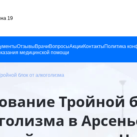
сеньев, Ленина 19
ументы
Отзывы
Врачи
Вопросы
Акции
Контакты
Политика кон
казания медицинской помощи
ройной блок от алкоголизма
ование Тройной б
голизма в Арсень