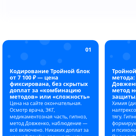
01
Кодирование Тройной блок
Тройной
от 7 100 ₽ — цена
метода:
фиксирована, без скрытых
Довженк
доплат за «комбинацию
метод н
методов» или «сложность»
защиты
Цена на сайте окончательная.
Химия (д
Осмотр врача, ЭКГ,
налтрексо
медикаментозная часть, гипноз,
тягу. Гип
метод Довженко, наблюдение —
формирую
всё включено. Никаких доплат за
и психоло