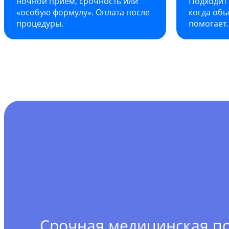
ночной приём, срочность или
Подходит 
«особую формулу». Оплата после
когда об
процедуры.
помогает.
Срочная медицинская 