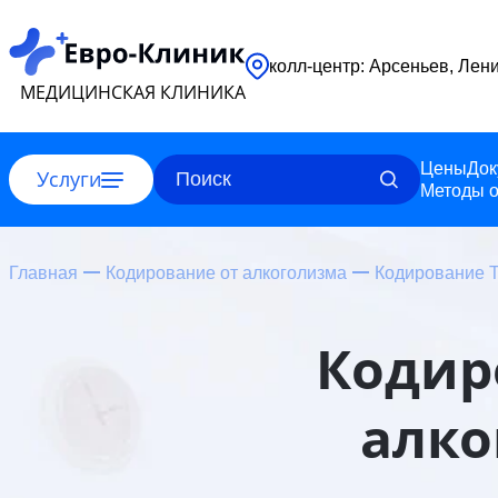
колл-центр: Ар
МЕДИЦИНСКАЯ КЛИНИКА
Цены
Док
Услуги
Методы о
Главная
Кодирование от алкоголизма
Кодирование Т
Кодир
алко