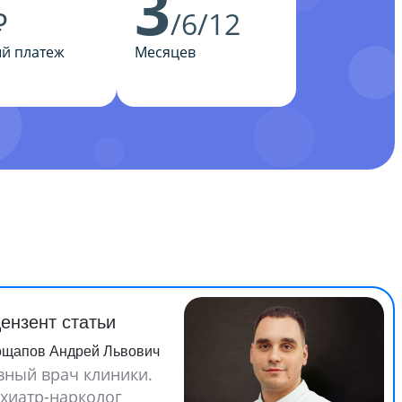
3
₽
/6/12
й платеж
Месяцев
ензент статьи
ощапов Андрей Львович
вный врач клиники.
хиатр-нарколог