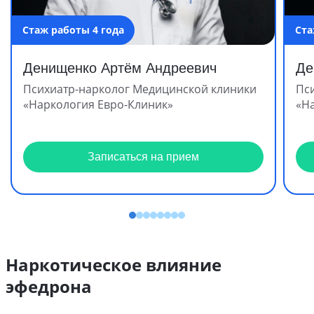
Стаж работы 4 года
Ста
Денищенко Артём Андреевич
Де
Психиатр-нарколог Медицинской клиники
Пс
«Наркология Евро-Клиник»
«Н
Записаться на прием
Наркотическое влияние
эфедрона