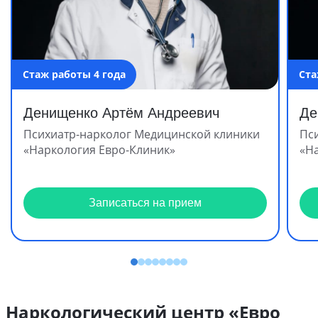
Стаж работы 4 года
Ста
Денищенко Артём Андреевич
Де
Психиатр-нарколог Медицинской клиники
Пс
«Наркология Евро-Клиник»
«Н
Записаться на прием
Наркологический центр «Евро