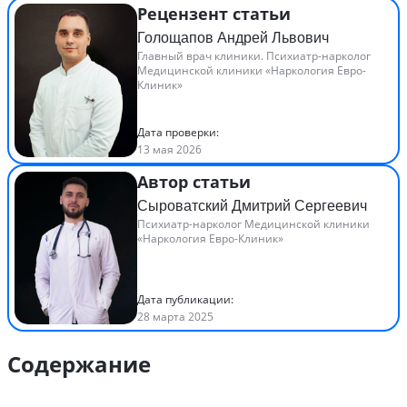
Рецензент статьи
Голощапов Андрей Львович
Главный врач клиники. Психиатр-нарколог
Медицинской клиники «Наркология Евро-
Клиник»
Дата проверки:
13 мая 2026
Автор статьи
Сыроватский Дмитрий Сергеевич
Психиатр-нарколог Медицинской клиники
«Наркология Евро-Клиник»
Дата публикации:
28 марта 2025
Содержание