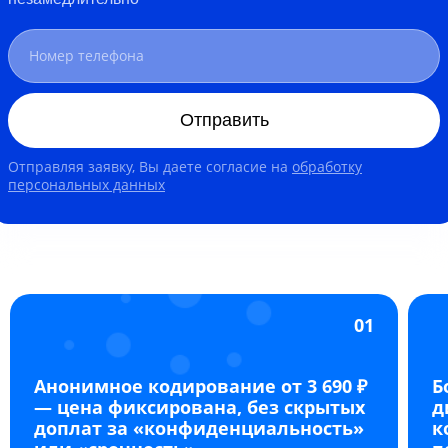
Отправить
Отправляя заявку, Вы даете согласие на
обработку
персональных данных
01
Анонимное кодирование от 3 690 ₽
Б
— цена фиксирована, без скрытых
д
доплат за «конфиденциальность»
к