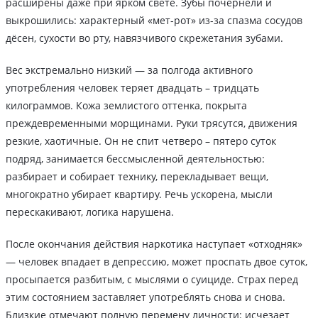
расширены даже при ярком свете. Зубы почернели и
выкрошились: характерный «мет-рот» из-за спазма сосудов
дёсен, сухости во рту, навязчивого скрежетания зубами.
Вес экстремально низкий — за полгода активного
употребления человек теряет двадцать – тридцать
килограммов. Кожа землистого оттенка, покрыта
преждевременными морщинами. Руки трясутся, движения
резкие, хаотичные. Он не спит четверо – пятеро суток
подряд, занимается бессмысленной деятельностью:
разбирает и собирает технику, перекладывает вещи,
многократно убирает квартиру. Речь ускорена, мысли
перескакивают, логика нарушена.
После окончания действия наркотика наступает «отходняк»
— человек впадает в депрессию, может проспать двое суток,
просыпается разбитым, с мыслями о суициде. Страх перед
этим состоянием заставляет употреблять снова и снова.
Близкие отмечают полную перемену личности: исчезает