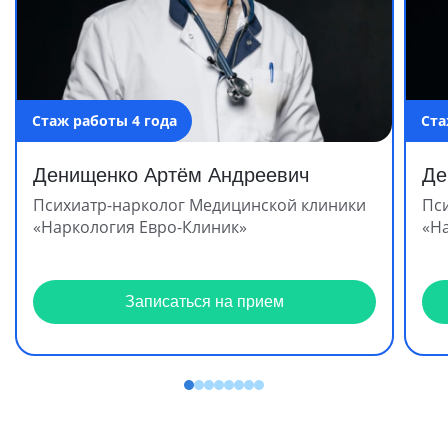
Стаж работы 4 года
Ста
Денищенко Артём Андреевич
Де
Психиатр-нарколог Медицинской клиники
Пс
«Наркология Евро-Клиник»
«Н
Записаться на прием