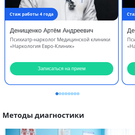
Стаж работы 4 года
Ста
Денищенко Артём Андреевич
Де
Психиатр-нарколог Медицинской клиники
Пс
«Наркология Евро-Клиник»
«Н
Записаться на прием
Методы диагностики