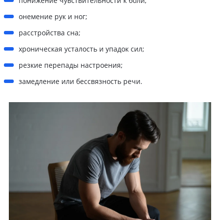
понижение чувствительности к боли;
онемение рук и ног;
расстройства сна;
хроническая усталость и упадок сил;
резкие перепады настроения;
замедление или бессвязность речи.