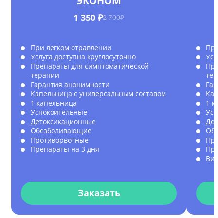
ЭКОНОМ
1 350 ₽
2 700₽
При легком отравлении
При
Услуга доступна круглосуточно
Усл
Препараты для симптоматической
Пре
терапии
те
Гарантия анонимности
Гар
Капельница с универсальным составом
Кап
1 капельница
1 к
Успокоительные
Усп
Детоксикационные
Де
Обезболивающие
Об
Противорвотные
Пр
Препараты на 3 дня
Пре
Ви
Заказать