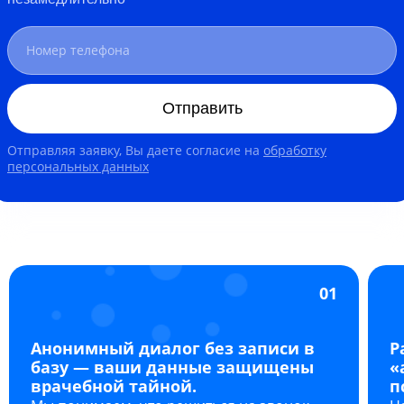
Отправить
Отправляя заявку, Вы даете согласие на
обработку
персональных данных
01
Анонимный диалог без записи в
Р
базу — ваши данные защищены
«
врачебной тайной.
п