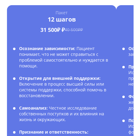
Пакет
12 шагов
31 500₽ ₽
40 500₽₽
Осознание зависимости:
Пациент
Ос
понимает, что не может справиться с
зав
проблемой самостоятельно и нуждается в
помощи.
Пр
Исс
Открытие для внешней поддержки:
при
Включение в процесс высшей силы или
нег
системы поддержки, способной помочь в
восстановлении.
Фо
жел
Самоанализ:
Честное исследование
дос
собственных поступков и их влияния на
жизнь и окружающих.
Пс
Исп
Признание и ответственность:
фор