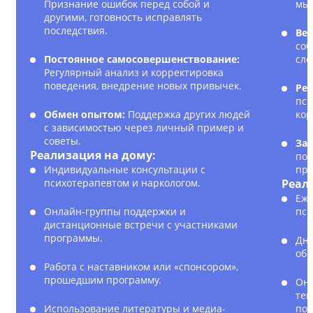
Признание ошибок перед собой и
мы
другими, готовность исправлять
последствия.
Вед
соб
Постоянное самосовершенствование:
сло
Регулярный анализ и корректировка
поведения, внедрение новых привычек.
Рег
пси
Обмен опытом:
Поддержка других людей
кор
с зависимостью через личный пример и
советы.
Зак
Реализация на дому:
пол
Индивидуальные консультации с
пре
психотерапевтом и наркологом.
Реал
Еже
Онлайн-группы поддержки и
пси
дистанционные встречи с участниками
программы.
Дне
обр
Работа с наставником или «спонсором»,
прошедшим программу.
Онл
тек
Использование литературы и медиа-
под