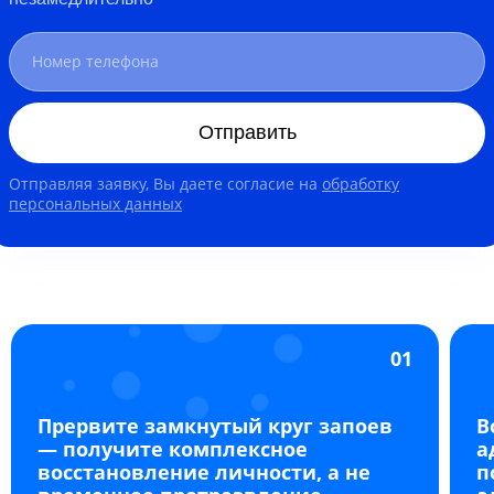
Отправить
Отправляя заявку, Вы даете согласие на
обработку
персональных данных
01
Прервите замкнутый круг запоев
В
— получите комплексное
а
восстановление личности, а не
п