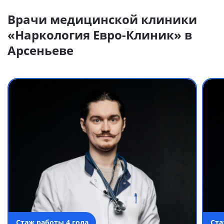
Врачи медицинской клиники
«Наркология Евро-Клиник» в
Арсеньеве
Стаж работы 4 года
Ста